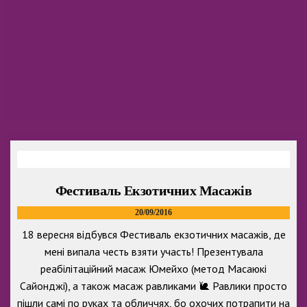
Фестиваль Екзотичних Масажів
20/09/2016
18 вересня відбувся Фестиваль екзотичних масажів, де
мені випала честь взяти участь! Презентувала
реабілітаційний масаж Юмейхо (метод Масаюкі
Сайонджі), а також масаж равликами 🐌 Равлики просто
пішли самі по руках та обличчях, бо охочих потрапити на