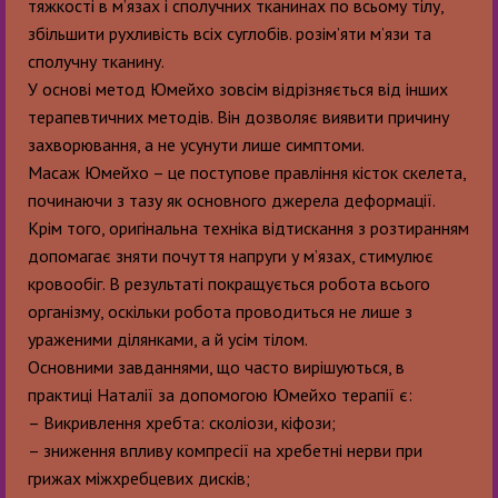
тяжкості в м’язах і сполучних тканинах по всьому тілу,
збільшити рухливість всіх суглобів. розім’яти м’язи та
сполучну тканину.
У основі метод Юмейхо зовсім відрізняється від інших
терапевтичних методів. Він дозволяє виявити причину
захворювання, а не усунути лише симптоми.
Масаж Юмейхо – це поступове правління кісток скелета,
починаючи з тазу як основного джерела деформації.
Крім того, оригінальна техніка відтискання з розтиранням
допомагає зняти почуття напруги у м’язах, стимулює
кровообіг. В результаті покращується робота всього
організму, оскільки робота проводиться не лише з
ураженими ділянками, а й усім тілом.
Основними завданнями, що часто вирішуються, в
практиці Наталії за допомогою Юмейхо терапії є:
– Викривлення хребта: сколіози, кіфози;
– зниження впливу компресії на хребетні нерви при
грижах міжхребцевих дисків;