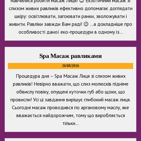
навчилися робити масаж Лиця! 😉 Екзотичний масаж зі
слизом живих равликів ефективно допомагає доглядати
шкіру: освітлювати, загоювати ранки, зволожувати і
живити. Равліки завжди Вам раді! 😉 …а докладніше про
особливості даної еко-процедури в одному із…
Spa Масаж равликами
26/08/2016
Процедура дня – Spa Масаж Лиця зі слизом живих
равликів! Невірно вважати, що слиз молюсків підніме
обвислу повіку, опущені куточки губ або щоки, що
провисли! Усі ці завдання вирішує глибокий масаж лиця.
Сьогодні масаж проводився по аргановому маслу, яке
вважається найдорожчим, тому що виробляється
тільки…