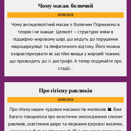
Чому масаж болючий
26/08/2016
Чому антицелюлітний масаж є болючим Поринаємо в
теорію і не інакше: Целюліт – структурні зміни в
підшкірно-жировому шарі, що ведуть до порушення
мікроциркуляції та лімфатичного відтоку. Його можна
охарактеризувати як застійні явища у жировій тканині,
що призводять до її дистрофії. А тепер подумайте про
стадії…
Про гігієну равликів
26/08/2016
Про гігієну наших чудових масажистів-молюсків 🐌 Вже
багато говорилося про екзотичне омолодження слизом
равликів, освітлення шкіри та лікування вугрової висипки,
усунення рубців та пігментацій. 🌸 І ключовим питанням