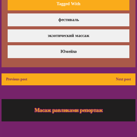
Tagged With
фестиваль
экзотический массаж
Юмейхо
Previous post
Next post
Масаж
Масаж равликами репортаж