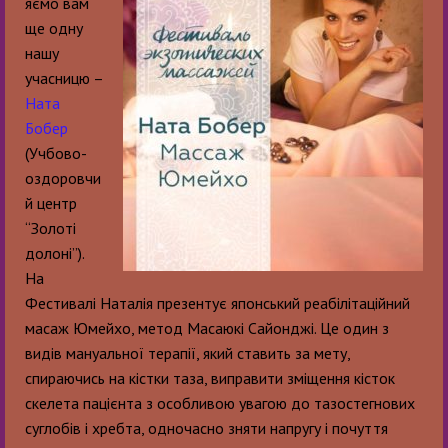
яємо вам
ще одну
нашу
учасницю –
Ната
Бобер
(Учбово-
оздоровчи
й центр
“Золоті
долонi”).
На
Фестивалі Наталія презентує японський реабілітаційний
масаж Юмейхо, метод Масаюкі Сайонджі. Це один з
видів мануальної терапії, який ставить за мету,
спираючись на кістки таза, виправити зміщення кісток
скелета пацієнта з особливою увагою до тазостегнових
суглобів і хребта, одночасно зняти напругу і почуття