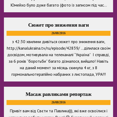
Юмейхо було дуже багато (фото із записом під час…
Сюжет про зниження ваги
26/08/2016
з 42:30 хвилини дивіться сюжет про зниження ваги,
http://kanalukraina.tv/ru/episode/42839/ …ділилася своїм
досвідом, мотивувала на телеканалі “Україна” І справді,
за 6 років “боротьби” багато дізналося, вийшло! Навіть
на даний момент за місяць скинула 4 кг, з 8
гормональнотерапійно набраних з листопада, УРА!!!
Масаж равликами репортаж
26/08/2016
Привіт вам від Свєти та Павлика))), які вже освоїлися і