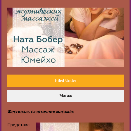
Filed Under
Масаж
Фестиваль екзотичних масажів:
Представл